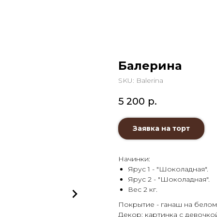
Балерина
SKU:
Balerina
5 200
р.
Заявка на торт
Начинки:
Ярус 1 - "Шоколадная".
Ярус 2 - "Шоколадная".
Вес 2 кг.
Покрытие - ганаш на бело
Декор: картинка с девочкой