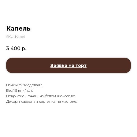
Капель
SKU:
Kapel
3 400
р.
Заявка на торт
Начинка "Медовая".
Вес 1,5 кг - 1 шт.
Покрытие - ганаш на белом шоколаде.
Декор: нсахарная картинка на мастике.