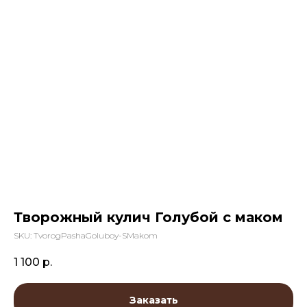
Творожный кулич Голубой с маком
SKU:
TvorogPashaGoluboy-SMakom
1 100
р.
Заказать