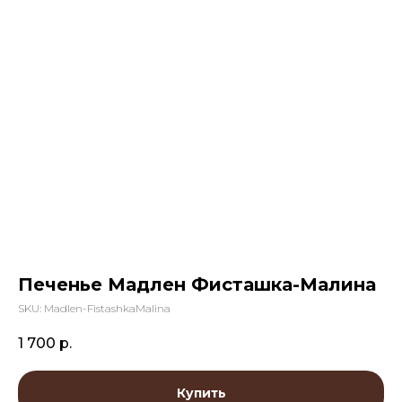
Печенье Мадлен Фисташка-Малина
SKU:
Madlen-FistashkaMalina
1 700
р.
Купить