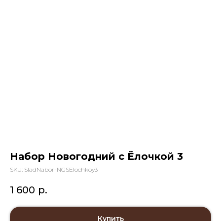
Набор Новогодний с Ёлочкой 3
SKU:
SladNabor-NGSElochkoy3
1 600
р.
Купить