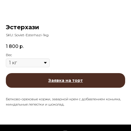
Эстерхази
SKU:
Soviet-Esterhazi-1kg
1 800
р.
Вес
Заявка на торт
Белково-ореховые коржи, заварной крем с добавлением коньяка,
миндальные лепестки и шоколад.