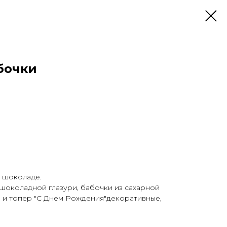
бочки
м шоколаде.
 шоколадной глазури, бабочки из сахарной
и и топер "С Днем Рождения"декоративные,