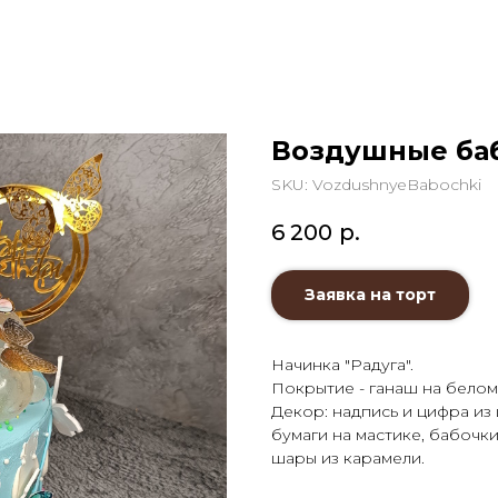
Воздушные ба
SKU:
VozdushnyeBabochki
6 200
р.
Заявка на торт
Начинка "Радуга".
Покрытие - ганаш на бело
Декор: надпись и цифра из
бумаги на мастике, бабочк
шары из карамели.