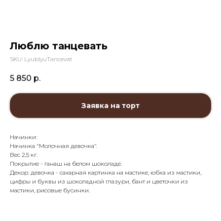
Люблю танцевать
SKU:
LyublyuTancevat
5 850
р.
Заявка на торт
Начинки:
Начинка "Молочная девочка".
Вес 2,5 кг.
Покрытие - ганаш на белом шоколаде.
Декор: девочка - сахарная картинка на мастике, юбка из мастики,
цифры и буквы из шоколадной глазури, бант и цветочки из
мастики, рисовые бусинки.