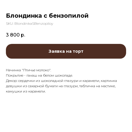
Блондинка с бензопилой
SKU:
BlondinkaSBenzopiloy
3 800
р.
Заявка на торт
Начинка "Птичье молоко".
Покрытие - ганаш на белом шоколаде.
Декор: сердечки из шоколадной глазури и карамели, картинка
девушки из сахарной бумаги на глазури, табличка на мастике,
камушки из карамели.