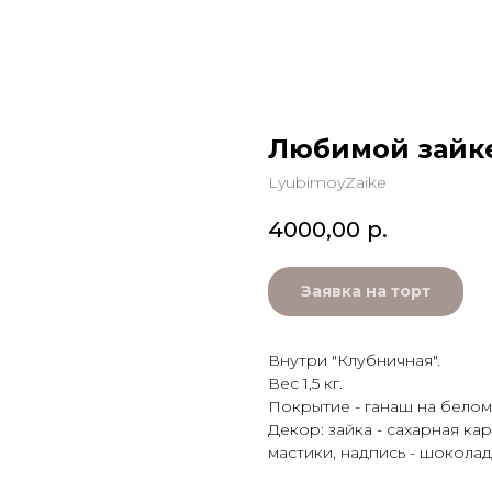
Любимой зайк
LyubimoyZaike
4000,00
р.
Заявка на торт
Внутри "Клубничная".
Вес 1,5 кг.
Покрытие - ганаш на бело
Декор: зайка - сахарная кар
мастики, надпись - шоколад