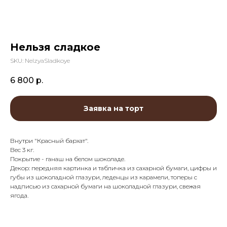
Нельзя сладкое
SKU:
NelzyaSladkoye
6 800
р.
Заявка на торт
Внутри "Красный бархат".
Вес 3 кг.
Покрытие - ганаш на белом шоколаде.
Декор: передняя картинка и табличка из сахарной бумаги, цифры и
губы из шоколадной глазури, леденцы из карамели, топеры с
надписью из сахарной бумаги на шоколадной глазури, свежая
ягода.