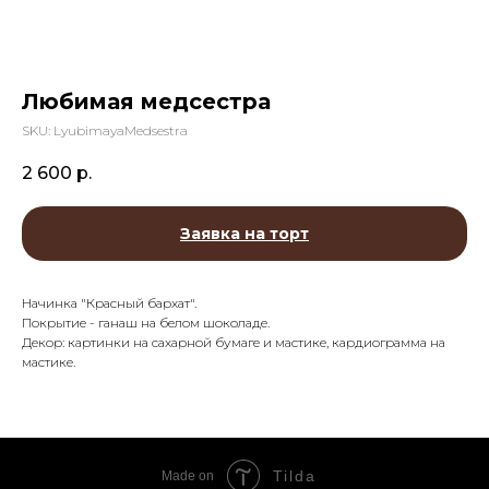
Любимая медсестра
SKU:
LyubimayaMedsestra
2 600
р.
Заявка на торт
Начинка "Красный бархат".
Покрытие - ганаш на белом шоколаде.
Декор: картинки на сахарной бумаге и мастике, кардиограмма на
мастике.
Tilda
Made on