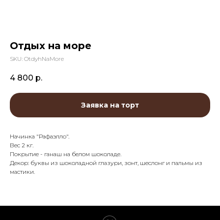
Отдых на море
SKU:
OtdyhNaMore
4 800
р.
Заявка на торт
Начинка "Рафаэлло".
Вес 2 кг.
Покрытие - ганаш на белом шоколаде.
Декор: буквы из шоколадной глазури, зонт, шеслонг и пальмы из
мастики.