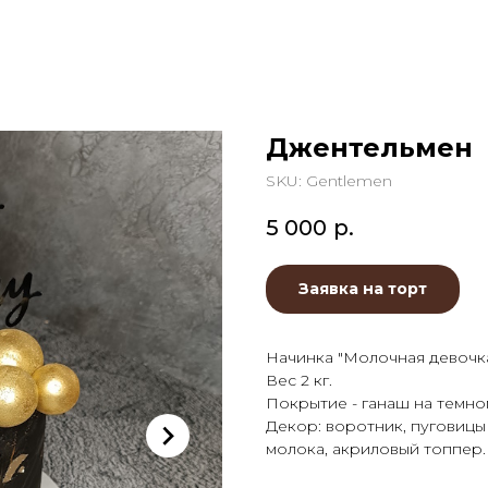
Джентельмен
SKU:
Gentlemen
5 000
р.
Заявка на торт
Начинка "Молочная девочка
Вес 2 кг.
Покрытие - ганаш на темн
Декор: воротник, пуговицы
молока, акриловый топпер.