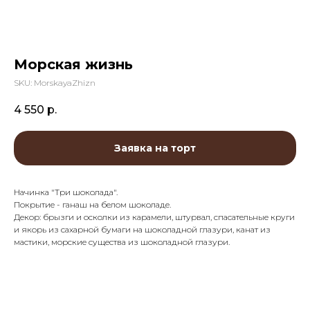
Морская жизнь
SKU:
MorskayaZhizn
4 550
р.
Заявка на торт
Начинка "Три шоколада".
Покрытие - ганаш на белом шоколаде.
Декор: брызги и осколки из карамели, штурвал, спасательные круги
и якорь из сахарной бумаги на шоколадной глазури, канат из
мастики, морские существа из шоколадной глазури.